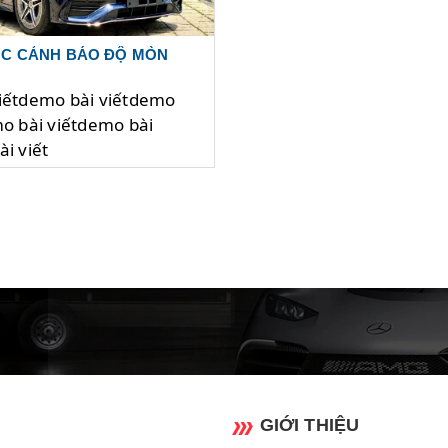
C CẢNH BÁO ĐỘ MÒN
iếtdemo bài viếtdemo
mo bài viếtdemo bài
i viết
GIỚI THIỆU