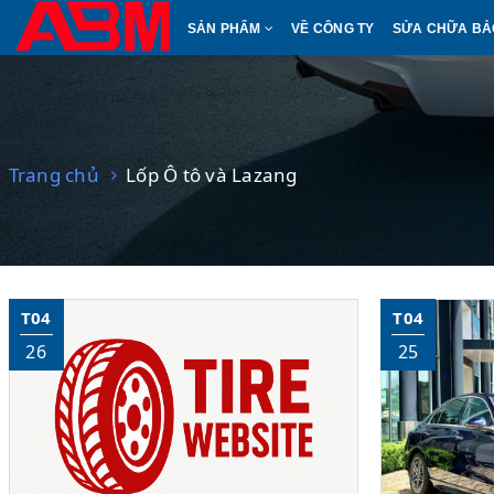
SẢN PHẨM
VỀ CÔNG TY
SỬA CHỮA B
Trang chủ
Lốp Ô tô và Lazang
T04
T04
26
25