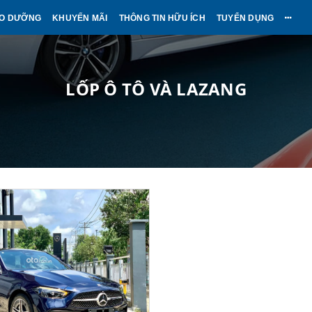
ẢO DƯỠNG
KHUYẾN MÃI
THÔNG TIN HỮU ÍCH
TUYỂN DỤNG
LỐP Ô TÔ VÀ LAZANG