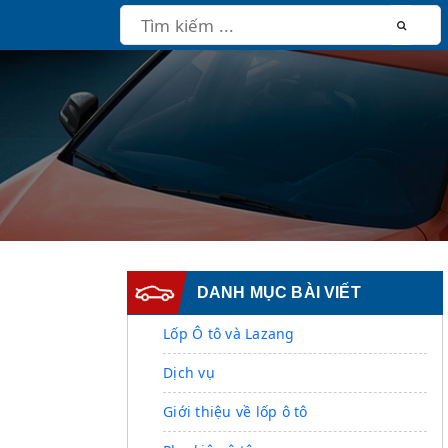
DANH MỤC BÀI VIẾT
Lốp Ô tô và Lazang
Dịch vụ
Giới thiệu về lốp ô tô